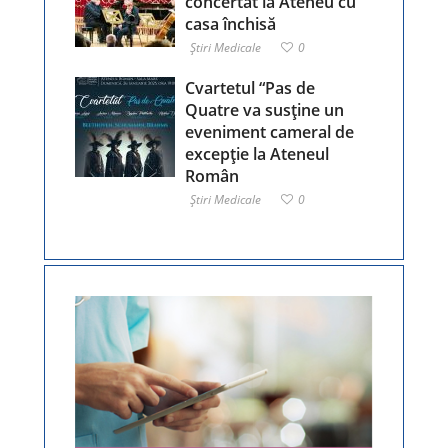
concertat la Ateneu cu
casa închisă
Ştiri Medicale
0
Cvartetul “Pas de
Quatre va susține un
eveniment cameral de
excepție la Ateneul
Român
Ştiri Medicale
0