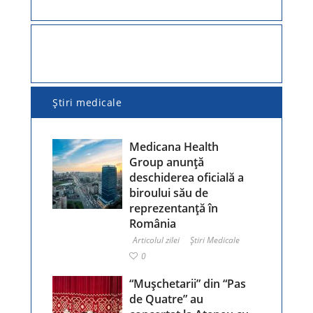
Ştiri medicale
Medicana Health
Group anunță
deschiderea oficială a
biroului său de
reprezentanță în
România
Articolul zilei
Ştiri Medicale
0
“Mușchetarii” din “Pas
de Quatre” au