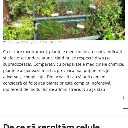
15 iulie 2019
0
0
1.6K
Ca fiecare medicament, plantele medicinale au contraindicaţii
şi efecte secundare atunci când nu se respectă doza (se
supradozează). Comparativ cu preparatele medicinale chimice,
plantele acţionează mai fin, provoacă mai puţine reacţii
adverse şi complicaţii. Din această cauză unii oameni
consideră că folosirea plantelor este complet inofensivă,
indiferent de modul lor de administrare. Nu aşa stau
[...
De ce să recoltăm celule