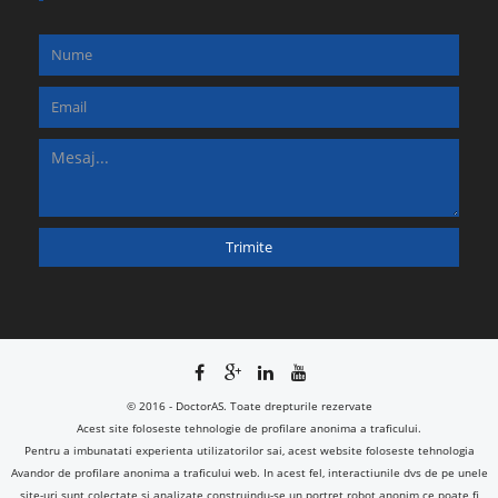
© 2016 - DoctorAS. Toate drepturile rezervate
Acest site foloseste tehnologie de profilare anonima a traficului.
Pentru a imbunatati experienta utilizatorilor sai, acest website foloseste tehnologia
Avandor de profilare anonima a traficului web. In acest fel, interactiunile dvs de pe unele
site-uri sunt colectate si analizate construindu-se un portret robot anonim ce poate fi