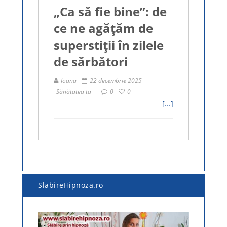
„Ca să fie bine”: de
ce ne agățăm de
superstiții în zilele
de sărbători
Ioana
22 decembrie 2025
Sănătatea ta
0
0
[...]
SlabireHipnoza.ro