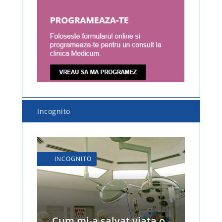
Incognito
INCOGNITO
Cum mi-a salvat viaţa o