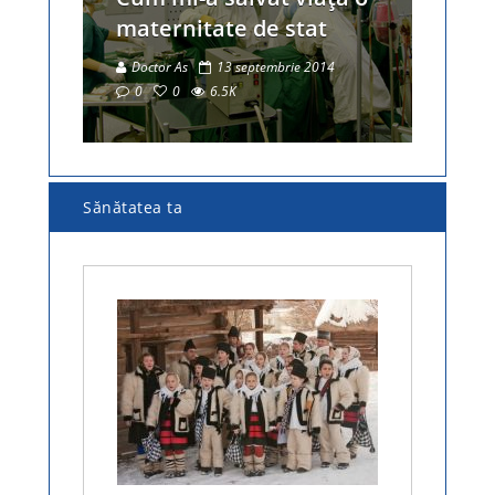
maternitate de stat
Doctor As
13 septembrie 2014
0
0
6.5K
Sănătatea ta