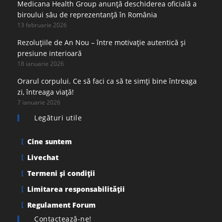
Medicana Health Group anunță deschiderea oficială a
biroului său de reprezentanță în România
13 februarie 2026
Rezoluțiile de An Nou – între motivație autentică și
presiune interioară
18 ianuarie 2026
Orarul corpului. Ce să faci ca să te simți bine întreaga
zi, întreaga viață!
7 ianuarie 2026
Legături utile
Cine suntem
Livechat
Termeni şi condiţii
Limitarea responsabilității
Regulament Forum
Contactează-ne!