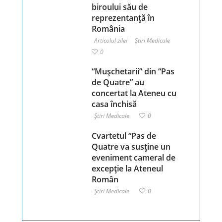
biroului său de
reprezentanță în
România
Articolul zilei
Ştiri Medicale
0
“Mușchetarii” din “Pas
de Quatre” au
concertat la Ateneu cu
casa închisă
Ştiri Medicale
0
Cvartetul “Pas de
Quatre va susține un
eveniment cameral de
excepție la Ateneul
Român
Ştiri Medicale
0