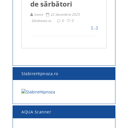
de sărbători
Ioana
22 decembrie 2025
Sănătatea ta
0
0
[...]
SlabireHipnoza.ro
AQUA Scanner