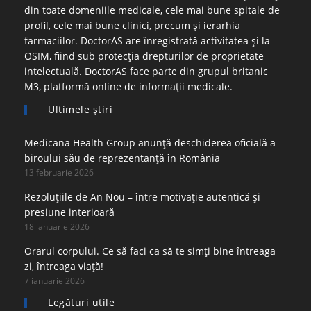
din toate domeniile medicale, cele mai bune spitale de
profil, cele mai bune clinici, precum și ierarhia
farmaciilor. DoctorAS are înregistrată activitatea și la
OSIM, fiind sub protecția drepturilor de proprietate
intelectuală. DoctorAS face parte din grupul britanic
M3, platformă online de informații medicale.
Ultimele ştiri
Medicana Health Group anunță deschiderea oficială a
biroului său de reprezentanță în România
13 februarie 2026
Rezoluțiile de An Nou – între motivație autentică și
presiune interioară
18 ianuarie 2026
Orarul corpului. Ce să faci ca să te simți bine întreaga
zi, întreaga viață!
7 ianuarie 2026
Legături utile