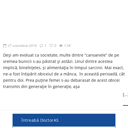
27 octombrie 2016
1
0
1.5K
Deși am evoluat ca societate, multe dintre “canoanele” de pe
vremea bunicii s-au păstrat și astăzi. Unul dintre acestea
implică, bineînţeles, și alimentația în timpul sarcinii. Mai exact,
ne-a fost întipărit obiceiul de a mânca, în această perioadă, cât
pentru doi. Prea puține femei s-au debarasat de acest obicei
transmis din generație în generație, așa
[...
Întreabă DoctorAS