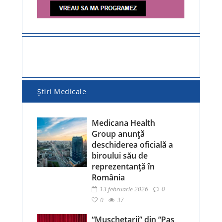
Ştiri Medicale
Medicana Health
Group anunță
deschiderea oficială a
biroului său de
reprezentanță în
România
13 februarie 2026
0
0
37
“Mușchetarii” din “Pas