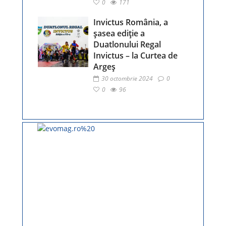
0
171
Invictus România, a
șasea ediție a
Duatlonului Regal
Invictus – la Curtea de
Argeș
30 octombrie 2024
0
0
96