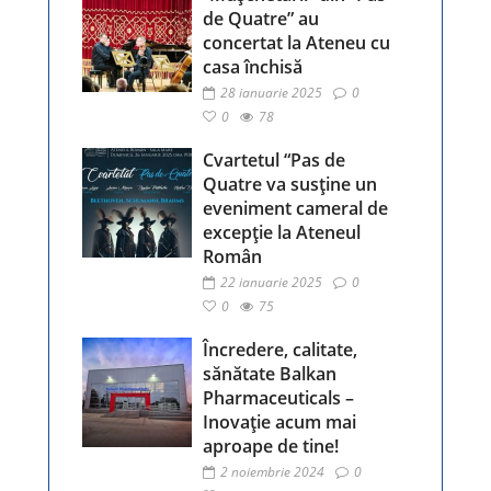
de Quatre” au
concertat la Ateneu cu
casa închisă
28 ianuarie 2025
0
0
78
Cvartetul “Pas de
Quatre va susține un
eveniment cameral de
excepție la Ateneul
Român
22 ianuarie 2025
0
0
75
Încredere, calitate,
sănătate Balkan
Pharmaceuticals –
Inovație acum mai
aproape de tine!
2 noiembrie 2024
0