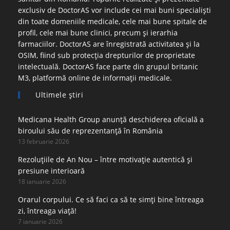
exclusiv de DoctorAS vor include cei mai buni specialiști
din toate domeniile medicale, cele mai bune spitale de
profil, cele mai bune clinici, precum și ierarhia
farmaciilor. DoctorAS are înregistrată activitatea și la
OSIM, fiind sub protecția drepturilor de proprietate
intelectuală. DoctorAS face parte din grupul britanic
M3, platformă online de informații medicale.
Ultimele ştiri
Medicana Health Group anunță deschiderea oficială a
biroului său de reprezentanță în România
13 februarie 2026
Rezoluțiile de An Nou – între motivație autentică și
presiune interioară
18 ianuarie 2026
Orarul corpului. Ce să faci ca să te simți bine întreaga
zi, întreaga viață!
7 ianuarie 2026