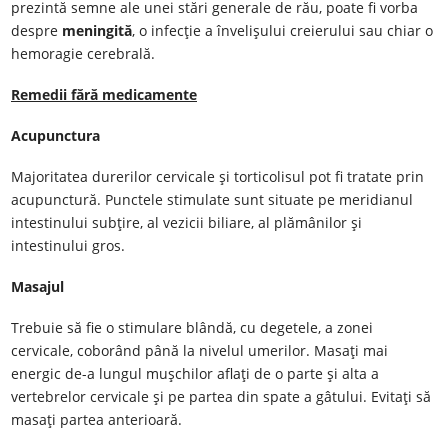
prezintă semne ale unei stări generale de rău, poate fi vorba
despre
meningită
, o infecție a învelișului creierului sau chiar o
hemoragie cerebrală.
Remedii fără medicamente
Acupunctura
Majoritatea durerilor cervicale și torticolisul pot fi tratate prin
acupunctură. Punctele stimulate sunt situate pe meridianul
intestinului subțire, al vezicii biliare, al plămânilor și
intestinului gros.
Masajul
Trebuie să fie o stimulare blândă, cu degetele, a zonei
cervicale, coborând până la nivelul umerilor. Masați mai
energic de-a lungul mușchilor aflați de o parte și alta a
vertebrelor cervicale și pe partea din spate a gâtului. Evitați să
masați partea anterioară.