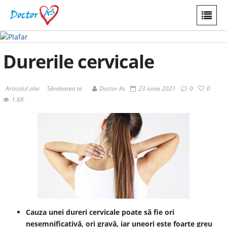
Durerile cervicale
Articolul zilei
Sănătatea ta
Doctor As
23 iunie 2021
0
0
1.6K
Cauza unei dureri cervicale poate să fie ori
nesemnificativă, ori gravă, iar uneori este foarte greu