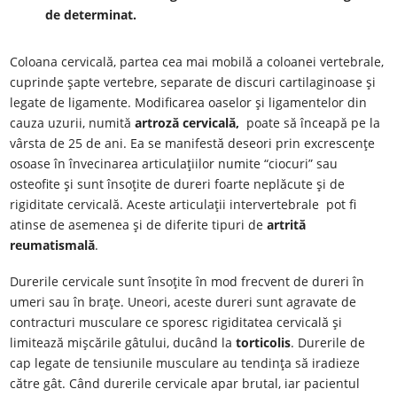
de determinat.
Coloana cervicală, partea cea mai mobilă a coloanei vertebrale,
cuprinde șapte vertebre, separate de discuri cartilaginoase și
legate de ligamente. Modificarea oaselor și ligamentelor din
cauza uzurii, numită
artroză cervicală,
poate să înceapă pe la
vârsta de 25 de ani. Ea se manifestă deseori prin excrescențe
osoase în învecinarea articulațiilor numite “ciocuri” sau
osteofite și sunt însoțite de dureri foarte neplăcute și de
rigiditate cervicală. Aceste articulații intervertebrale pot fi
atinse de asemenea și de diferite tipuri de
artrită
reumatismală
.
Durerile cervicale sunt însoțite în mod frecvent de dureri în
umeri sau în brațe. Uneori, aceste dureri sunt agravate de
contracturi musculare ce sporesc rigiditatea cervicală și
limitează mișcările gâtului, ducând la
torticolis
. Durerile de
cap legate de tensiunile musculare au tendința să iradieze
către gât. Când durerile cervicale apar brutal, iar pacientul