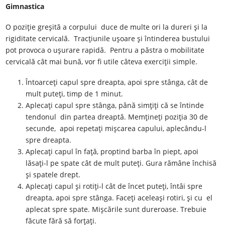
Gimnastica
O poziție greșită a corpului duce de multe ori la dureri și la
rigiditate cervicală. Tracțiunile ușoare și întinderea bustului
pot provoca o ușurare rapidă. Pentru a păstra o mobilitate
cervicală cât mai bună, vor fi utile câteva exerciții simple.
Întoarceți capul spre dreapta, apoi spre stânga, cât de
mult puteți, timp de 1 minut.
Aplecați capul spre stânga, până simțiți că se întinde
tendonul din partea dreaptă. Memțineți poziția 30 de
secunde, apoi repetați mișcarea capului, aplecându-l
spre dreapta.
Aplecați capul în față, proptind barba în piept, apoi
lăsați-l pe spate cât de mult puteți. Gura rămâne închisă
și spatele drept.
Aplecați capul și rotiți-l cât de încet puteți, întâi spre
dreapta, apoi spre stânga. Faceți aceleași rotiri, și cu el
aplecat spre spate. Mișcările sunt dureroase. Trebuie
făcute fără să forțați.