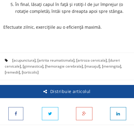
În final, lăsați capul în față și rotiți-l de jur împrejur (o
rotație completă), întăi spre dreapta apoi spre stânga.
Efectuate zilnic, exercițiile au o eficiență maximă.
[
acupunctura
], [
artrita reumatismala
], [
artroza cervicala
], [
dureri
cervicale
], [
gimnastica
], [
hemoragie cerebrala
], [
masajul
], [
meningita
],
[
remedii
], [
torticolis
]
Distribuie articolul