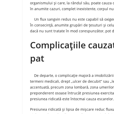
organismului și care, la rândul său, poate cauza 
în anumite cazuri, complet inexistente, corpul n
Un flux sangvin redus nu este capabil să oxigene
În consecință, anumite grupări de țesuturi și cel
dacă nu sunt tratate în mod corespunzător, pot d
Complicațiile cauza
pat
De departe, o complicație majoră a imobilizării l
termeni medicali, drept „ulcer de decubit” sau „l
accentuată, precum zona lombară, zona umerilor, 
preponderent osoase întrucât presiunea exercita
presiunea ridicată este întocmai cauza escarelor.
Presiunea ridicată și lipsa de mișcare reduc flux