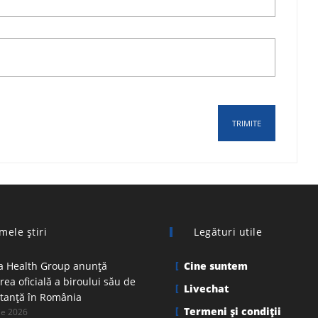
mele ştiri
Legături utile
 Health Group anunță
Cine suntem
ea oficială a biroului său de
Livechat
tanță în România
Termeni şi condiţii
ie 2026