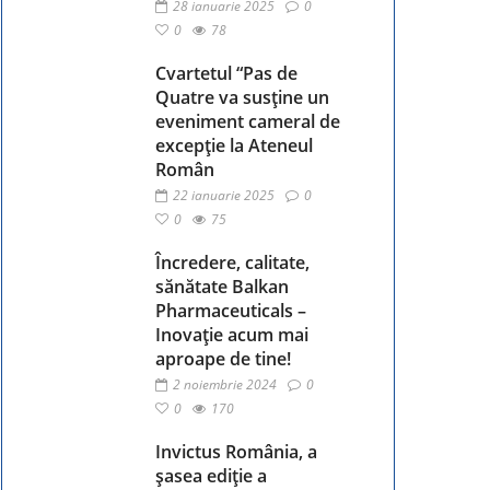
28 ianuarie 2025
0
0
78
Cvartetul “Pas de
Quatre va susține un
eveniment cameral de
excepție la Ateneul
Român
22 ianuarie 2025
0
0
75
Încredere, calitate,
sănătate Balkan
Pharmaceuticals –
Inovație acum mai
aproape de tine!
2 noiembrie 2024
0
0
170
Invictus România, a
șasea ediție a