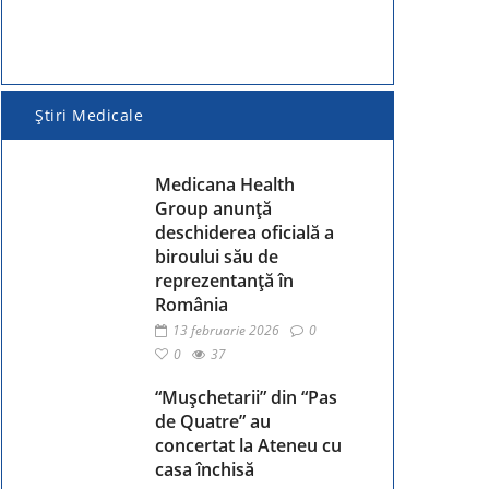
Ştiri Medicale
Medicana Health
Group anunță
deschiderea oficială a
biroului său de
reprezentanță în
România
13 februarie 2026
0
0
37
“Mușchetarii” din “Pas
de Quatre” au
concertat la Ateneu cu
casa închisă