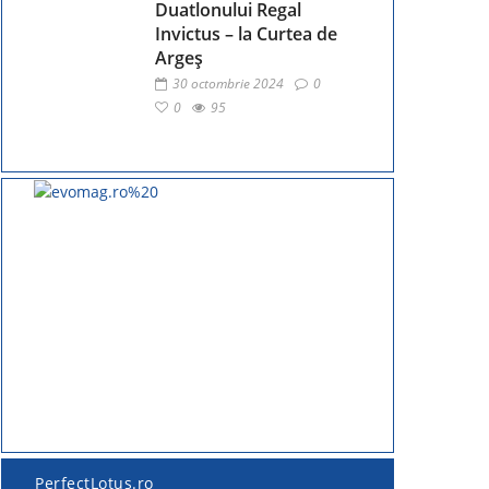
Duatlonului Regal
Invictus – la Curtea de
Argeș
30 octombrie 2024
0
0
95
PerfectLotus.ro