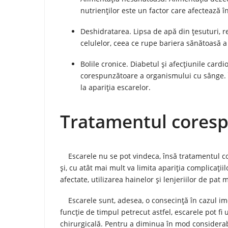
nutrienților este un factor care afectează 
Deshidratarea. Lipsa de apă din țesuturi, r
celulelor, ceea ce rupe bariera sănătoasă a p
Bolile cronice. Diabetul și afecțiunile card
corespunzătoare a organismului cu sânge. Î
la apariția escarelor.
Tratamentul cores
Escarele nu se pot vindeca, însă tratamentul cor
și, cu atât mai mult va limita apariția complicații
afectate, utilizarea hainelor și lenjeriilor de pat
Escarele sunt, adesea, o consecință în cazul imobi
funcție de timpul petrecut astfel, escarele pot fi
chirurgicală. Pentru a diminua în mod considerab