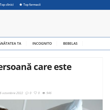
Top clinici
Top farmacii
ĂNĂTATEA TA
INCOGNITO
BEBELAS
persoană care este
6 octombrie 2022
0
0
946