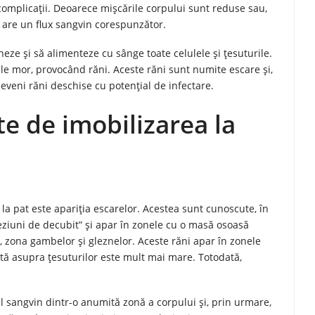
complicații. Deoarece mișcările corpului sunt reduse sau,
u are un flux sangvin corespunzător.
ze și să alimenteze cu sânge toate celulele și țesuturile.
ule mor, provocând răni. Aceste răni sunt numite escare și,
eveni răni deschise cu potențial de infectare.
te de imobilizarea la
a pat este apariția escarelor. Acestea sunt cunoscute, în
eziuni de decubit” și apar în zonele cu o masă osoasă
zona gambelor și gleznelor. Aceste răni apar în zonele
tă asupra țesuturilor este mult mai mare. Totodată,
ul sangvin dintr-o anumită zonă a corpului și, prin urmare,