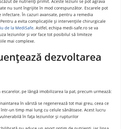
scăzut de nutrienți primit. Aceste leziuni se pot agrava
tate nu sunt îngrijite în mod corespunzător. Escarele pot
e infectare. În cazuri avansate, pentru a remedia
entru a evita complicațiile și intervențiile chirurgicale
liu de la MediSafe
. Astfel, echipa medi-safe.ro se va
za leziunilor și vor face tot posibilul să limiteze
țiile mai complexe.
fluențează dezvoltarea
a escarelor, pe lângă imobilizarea la pat, precum urmează:
u înaintarea în vârstă se regenerează tot mai greu, ceea ce
 într-un timp mai lung cu celule sănătoase. Acest lucru
vulnerabilă în fața leziunilor și rupturilor
hilibrată nu aduce un aport optim de nutrienți, iar lipsa