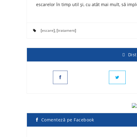
escarelor în timp util și, cu atât mai mult, să i
[
escare
], [
tratament
]
Dist
Comenteză pe Facebook