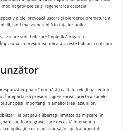
în mod negativ pielea și regenerarea acesteia
espectiv piele, provoacă uscare și pierderea prematură a
ielii, fiind mai vulnerabilă în fața leziunilor
iovasculare sunt boli care împiedică irigarea
mpreună cu presiunea ridicată, aceste boli pot contribui
punzător
espunzător poate îmbunătăți calitatea vieții pacientului
lor. Îndepărtarea presiunii, igienizarea corectă a zonelor
 moi sunt pași importanți în ameliorarea leziunilor.
lizării la pat sau a libertății limitate de mișcare. În
 ușoare sau foarte grave, care necesită intervenția
il complicațiile este necesar să începi tratamentul