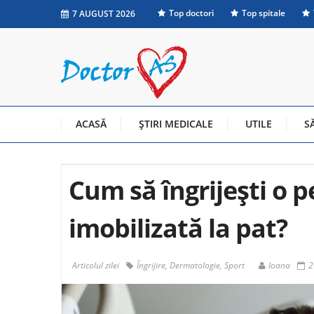
Top doctori
Top spitale
7 AUGUST 2026
ACASĂ
ŞTIRI MEDICALE
UTILE
S
Cum să îngrijești o 
imobilizată la pat?
Articolul zilei
Îngrijire, Dermatologie, Sport
Ioana
2