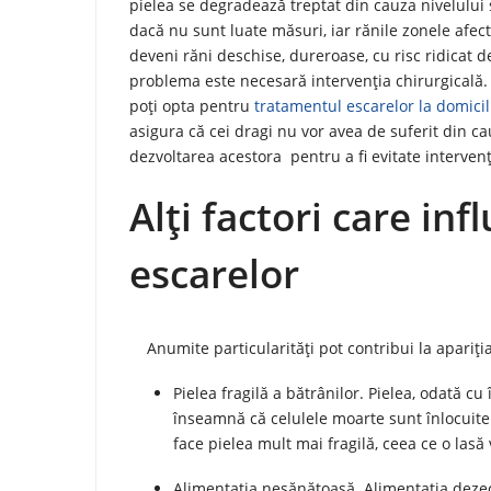
pielea se degradează treptat din cauza nivelului 
dacă nu sunt luate măsuri, iar rănile zonele afec
deveni răni deschise, dureroase, cu risc ridicat d
problema este necesară intervenția chirurgicală. P
poți opta pentru
tratamentul escarelor la domici
asigura că cei dragi nu vor avea de suferit din cau
dezvoltarea acestora pentru a fi evitate interven
Alți factori care in
escarelor
Anumite particularități pot contribui la apariți
Pielea fragilă a bătrânilor. Pielea, odată c
înseamnă că celulele moarte sunt înlocuite
face pielea mult mai fragilă, ceea ce o lasă 
Alimentația nesănătoasă. Alimentația dezec