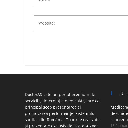
Ulti
DoctorAS este un portal premium de
servicii și informație medicală și are ca
principal scop prezentarea și
Medicana
promovarea performanței sistemului
deschider
sanitar din România. Topurile realizate
reprezen
și prezentate exclusiv de DoctorAS vor
13 februar